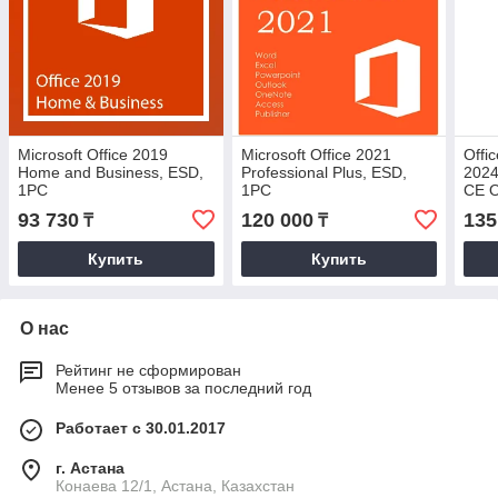
Microsoft Office 2019
Microsoft Office 2021
Offi
Home and Business, ESD,
Professional Plus, ESD,
2024
1PC
1PC
CE O
93 730
120 000
135
₸
₸
Купить
Купить
О нас
Рейтинг не сформирован
Менее 5 отзывов за последний год
Работает с 30.01.2017
г. Астана
Конаева 12/1, Астана, Казахстан