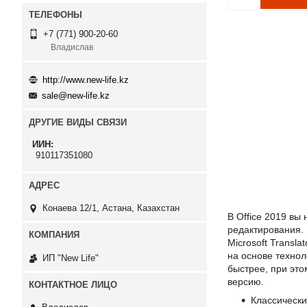
+7 (771) 900-20-60
Владислав
http://www.new-life.kz
sale@new-life.kz
ДРУГИЕ ВИДЫ СВЯЗИ
ИИН
910117351080
Конаева 12/1, Астана, Казахстан
В Office 2019 вы
редактирования.
Microsoft Transl
на основе технол
ИП "New Life"
быстрее, при это
версию.
Классически