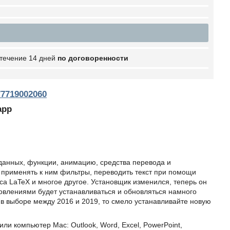
 течение 14 дней
по договоренности
77719002060
app
 данных, функции, анимацию, средства перевода и
 применять к ним фильтры, переводить текст при помощи
иса LaTeX и многое другое. Установщик изменился, теперь он
бновлениями будет устанавливаться и обновляться намного
 в выборе между 2016 и 2019, то смело устанавливайте новую
ли компьютер Mac: Outlook, Word, Excel, PowerPoint,