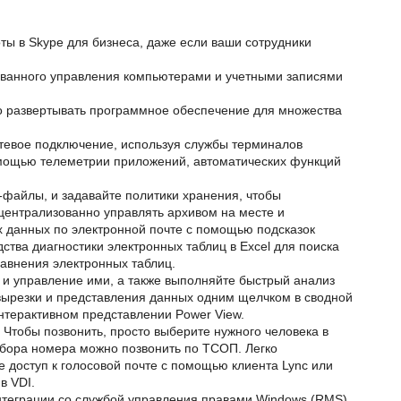
ы в Skype для бизнеса, даже если ваши сотрудники
ованного управления компьютерами и учетными записями
о развертывать программное обеспечение для множества
евое подключение, используя службы терминалов
мощью телеметрии приложений, автоматических функций
-файлы, и задавайте политики хранения, чтобы
централизованно управлять архивом на месте и
данных по электронной почте с помощью подсказок
ства диагностики электронных таблиц в Excel для поиска
равнения электронных таблиц.
и управление ими, а также выполняйте быстрый анализ
 вырезки и представления данных одним щелчком в сводной
нтерактивном представлении Power View.
 Чтобы позвонить, просто выберите нужного человека в
абора номера можно позвонить по ТСОП. Легко
е доступ к голосовой почте с помощью клиента Lync или
 в VDI.
теграции со службой управления правами Windows (RMS)