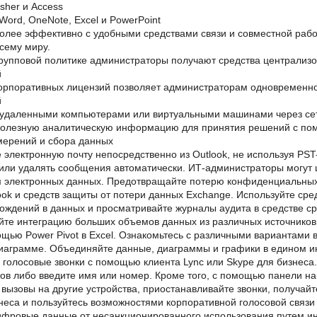
sher и Access
Word, OneNote, Excel и PowerPoint
олее эффективно с удобными средствами связи и совместной работ
всему миру.
рупповой политике администраторы получают средства централиз
й
корпоративных лицензий позволяет администраторам одновременн
й
 удаленными компьютерами или виртуальными машинами через сет
полезную аналитическую информацию для принятия решений с по
мерений и сбора данных
 электронную почту непосредственно из Outlook, не используя PST
или удалять сообщения автоматически. ИТ-администраторы могут 
 электронных данных. Предотвращайте потерю конфиденциальных 
ook и средств защиты от потери данных Exchange. Используйте сред
ождений в данных и просматривайте журналы аудита в средстве с
те интеграцию больших объемов данных из различных источников 
щью Power Pivot в Excel. Ознакомьтесь с различными вариантами
иаграмме. Объединяйте данные, диаграммы и графики в едином и
голосовые звонки с помощью клиента Lync или Skype для бизнеса.
тов либо введите имя или номер. Кроме того, с помощью панели н
вызовы на другие устройства, приостанавливайте звонки, получайт
неса и пользуйтесь возможностями корпоративной голосовой связи
ифровые данные от несанкционированного использования путем ин