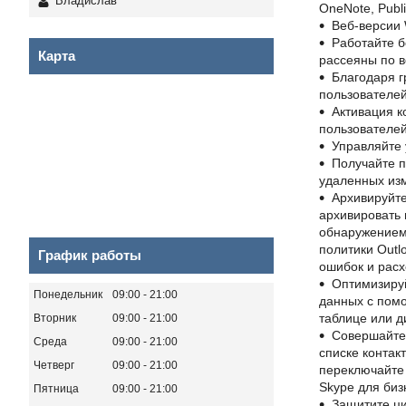
Владислав
OneNote, Publi
Веб-версии 
Работайте б
Карта
рассеяны по 
Благодаря г
пользователе
Активация 
пользователе
Управляйте
Получайте 
удаленных из
Архивируйте
архивировать 
обнаружением
политики Outl
График работы
ошибок и расх
Оптимизируй
Понедельник
09:00
21:00
данных с помо
таблице или д
Вторник
09:00
21:00
Совершайте 
Среда
09:00
21:00
списке контак
Четверг
09:00
21:00
переключайте 
Skype для биз
Пятница
09:00
21:00
Защитите ц